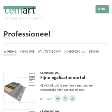
MENU
cementitious systems
Professioneel
WONING
INDUSTRIE
UTILITEITSBOUW
SCHEEPSBOUW
DESIGN
CEMDURE 100
Fijne egalisatiemortel
CEMDURE 100 is een fijne verpompbare
cementgebonden egalisatiemortel.
0-10 mm
CEMDURE 103