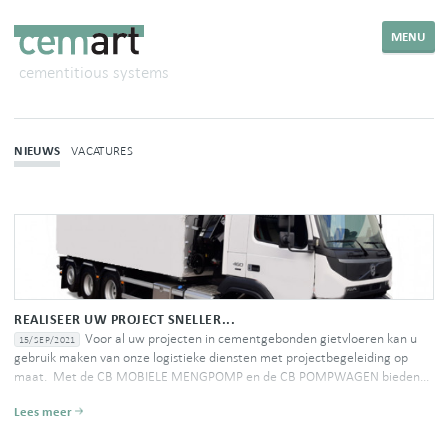
MENU
cementitious systems
NIEUWS
VACATURES
REALISEER UW PROJECT SNELLER...
Voor al uw projecten in cementgebonden gietvloeren kan u
15/SEP/2021
gebruik maken van onze logistieke diensten met projectbegeleiding op
maat. Met de CB MOBIELE MENGPOMP en de CB POMPWAGEN bieden...
Lees meer