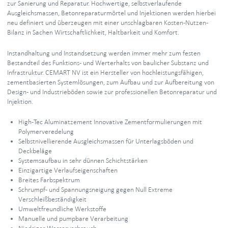
zur Sanierung und Reparatur. Hochwertige, selbstverlaufende
Ausgleichsmassen, Betonreparaturmörtel und Injektionen werden hierbei
neu definiert und überzeugen mit einer unschlagbaren Kosten-Nutzen-
Bilanz in Sachen Wirtschaftlichkeit, Haltbarkeit und Komfort.
Instandhaltung und Instandsetzung werden immer mehr zum festen
Bestandteil des Funktions- und Werterhalts von baulicher Substanz und
Infrastruktur. CEMART NV ist ein Hersteller von hochleistungsfähigen,
zementbasierten Systemlösungen, zum Aufbau und zur Aufbereitung von
Design- und Industrieböden sowie zur professionellen Betonreparatur und
Injektion.
High-Tec Aluminatzement Innovative Zementformulierungen mit
Polymerveredelung
Selbstnivellierende Ausgleichsmassen für Unterlagsböden und
Deckbeläge
Systemsaufbau in sehr dünnen Schichtstärken
Einzigartige Verlaufseigenschaften
Breites Farbspektrum
Schrumpf- und Spannungsneigung gegen Null Extreme
Verschleißbeständigkeit
Umweltfreundliche Werkstoffe
Manuelle und pumpbare Verarbeitung